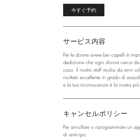
今すぐ予約
サービス内容
Per le donne avere bei capelli è impo
dedizione che ogni donna cerca da s
caso. Il nostro staff studia da anni s
risultato eccellente in grado di esaud
e la tua riconoscenza è la nostra pi
キャンセルポリシー
Per annullare o riprogrammare un ap
di anticipo.