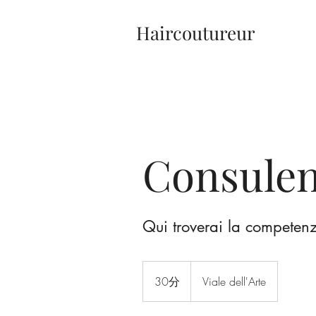
Haircoutureur
Consule
Qui troverai la competen
30分
3
Viale dell'Arte
0
分