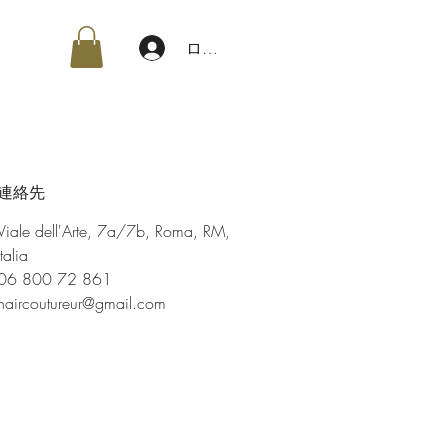
ログイン
連絡先
Viale dell'Arte, 7a/7b, Roma, RM,
Italia
06 800 72 861
haircoutureur@gmail.com