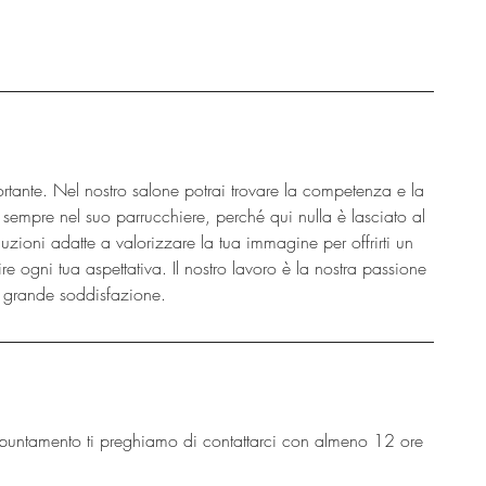
rtante. Nel nostro salone potrai trovare la competenza e la
empre nel suo parrucchiere, perché qui nulla è lasciato al
oluzioni adatte a valorizzare la tua immagine per offrirti un
ire ogni tua aspettativa. Il nostro lavoro è la nostra passione
ù grande soddisfazione.
puntamento ti preghiamo di contattarci con almeno 12 ore