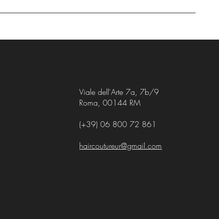
Viale dell'Arte 7a, 7b/9
Roma, 00144 RM
(+39) 06 800 72 861
haircoutureur@gmail.com