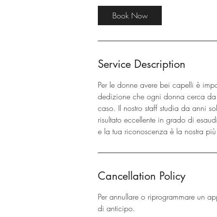
i
Book Now
n
Service Description
Per le donne avere bei capelli è impo
dedizione che ogni donna cerca da s
caso. Il nostro staff studia da anni s
risultato eccellente in grado di esaud
e la tua riconoscenza è la nostra pi
Cancellation Policy
Per annullare o riprogrammare un ap
di anticipo.