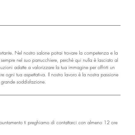
rtante. Nel nostro salone potrai trovare la competenza e la
empre nel suo parrucchiere, perché qui nulla è lasciato al
oluzioni adatte a valorizzare la tua immagine per offrirti un
ire ogni tua aspettativa. Il nostro lavoro è la nostra passione
ù grande soddisfazione.
puntamento ti preghiamo di contattarci con almeno 12 ore