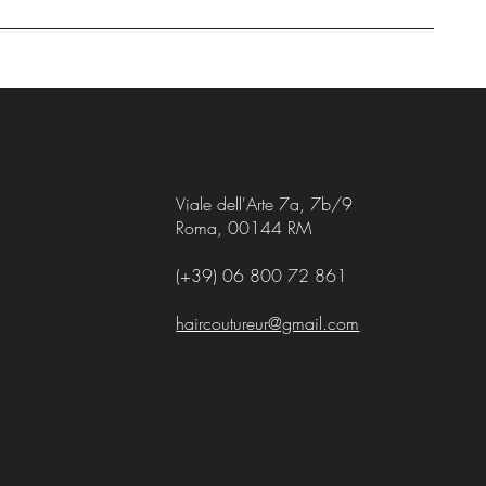
Viale dell'Arte 7a, 7b/9
Roma, 00144 RM
(+39) 06 800 72 861
haircoutureur@gmail.com