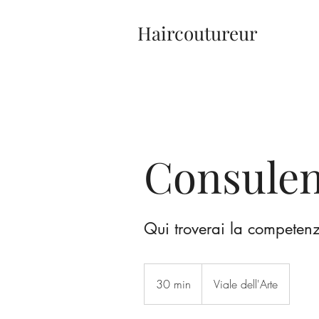
Haircoutureur
Consule
Qui troverai la competen
30 min
3
Viale dell'Arte
0
m