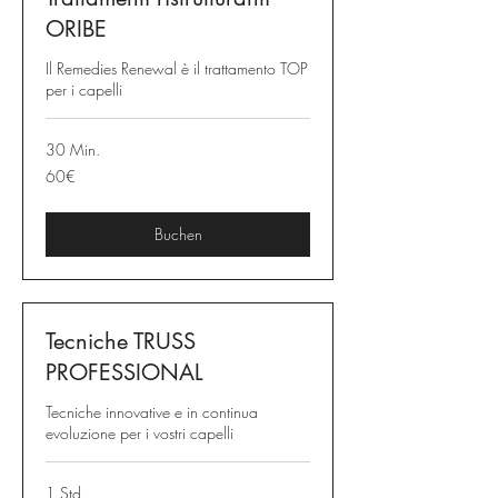
ORIBE
Il Remedies Renewal è il trattamento TOP
per i capelli
30 Min.
60€
60€
Buchen
Tecniche TRUSS
PROFESSIONAL
Tecniche innovative e in continua
evoluzione per i vostri capelli
1 Std.