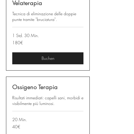
Velaterapia
Tecnica di eliminazione delle doppie
punte tramite "bruciatura".
1 Std. 30 Min.
180€
180€
Buchen
Ossigeno Terapia
Risultati immediati: capelli sani, morbidi e
visibilmente più luminosi.
20 Min.
40€
40€