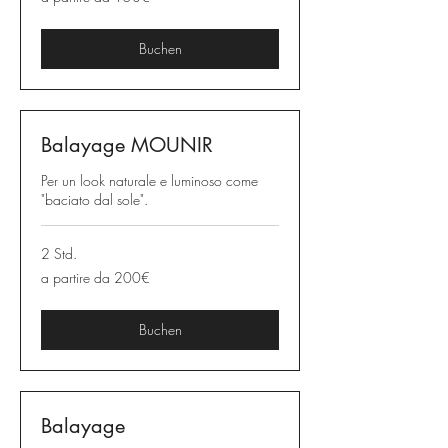
partire
da
150€
Buchen
Balayage MOUNIR
Per un look naturale e luminoso come
"baciato dal sole".
2 Std.
a
a partire da 200€
partire
da
200€
Buchen
Balayage