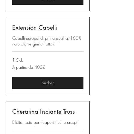
Extension Capelli
Capelli europei di prima qualità, 100%
naturali, vergini o trattati.
1 Std.
A
A partire da 400€
partire
da
400€
Buchen
Cheratina lisciante Truss
Effetto liscio per i capelli ricci e crespi