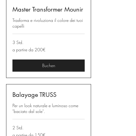
Master Transformer Mounir
Trasforma e rivoluziona il colore dei tuoi
capelli
3 Std.
a
a partire da 200€
partire
da
200€
Buchen
Balayage TRUSS
Per un look naturale e luminoso come
"baciato dal sole".
2 Std.
a
a partire da 150€