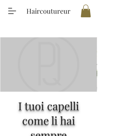
Haircoutureur
I tuoi capelli
come li hai
sempre